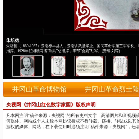
朱培德
朱培德（1889-1937）云南禄丰县人，云南讲武堂毕业。国民革命军第三军军长
指挥。1928年任湘赣两省“剿共”总指挥，率部“会剿”红军。(责编:刘琼)
井冈山革命博物馆
井冈山革命烈士
央视网《井冈山红色数字家园》版权声明
凡本网注明"稿件来源：央视网"的所有史料文字、高清图片和音视频
何媒体、网站或个人未经本网协议授权不得转载、链接、转贴或以其
授权的媒体、网站，在下载使用时必须注明"稿件来源：央视网"，违