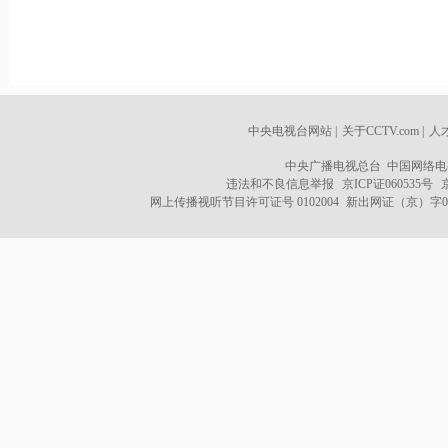
中央电视台网站
|
关于CCTV.com
|
人
中央广播电视总台 中国网络电
违法和不良信息举报
京ICP证060535号
网上传播视听节目许可证号 0102004
新出网证（京）字0