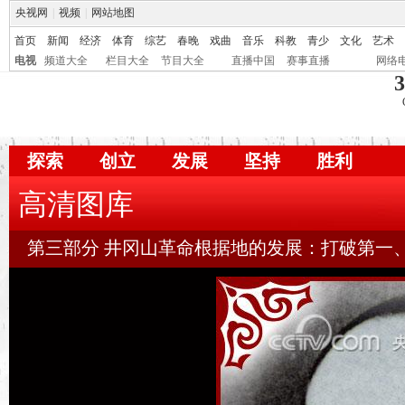
央视网
|
视频
|
网站地图
首页
新闻
经济
体育
综艺
春晚
戏曲
音乐
科教
青少
文化
艺术
电视
频道大全
栏目大全
节目大全
直播中国
赛事直播
网络
3
探索
创立
发展
坚持
胜利
高清图库
第三部分 井冈山革命根据地的发展：打破第一、