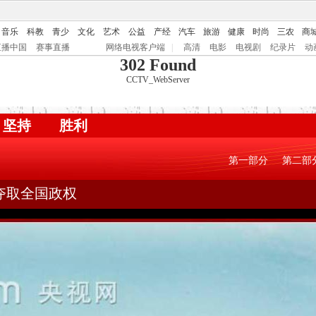
音乐
科教
青少
文化
艺术
公益
产经
汽车
旅游
健康
时尚
三农
商
直播中国
赛事直播
网络电视客户端
|
高清
电影
电视剧
纪录片
动
302 Found
CCTV_WebServer
坚持
胜利
第一部分
第二部
夺取全国政权