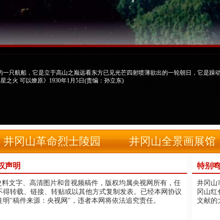
的一只航船，它是立于高山之巅远看东方已见光芒四射喷薄欲出的一轮朝日，它是躁
星之火 可以燎原》1930年1月5日(责编：孙立东)
井冈山革命烈士陵园
井冈山全景画展馆
权声明
特别
史料文字、高清图片和音视频稿件，版权均属央视网所有，任
井冈山
不得转载、链接、转贴或以其他方式复制发表。已经本网协议
冈山红
明"稿件来源：央视网"，违者本网将依法追究责任。
文献的