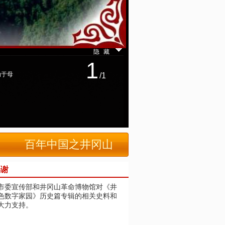
隐藏
1
动于母
/1
百年中国之井冈山
鸣谢
市委宣传部和井冈山革命博物馆对《井
色数字家园》历史篇专辑的相关史料和
大力支持。