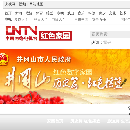
央视网
|
视频
|
网站地图
首页
新闻
经济
体育
综艺
春晚
戏曲
音乐
科教
青少
文化
艺术
电视
频道大全
栏目大全
节目大全
直播中国
赛事直播
网络
热词：
雷锋
3
家园首页
历史篇·红色摇篮
旅游篇·生态