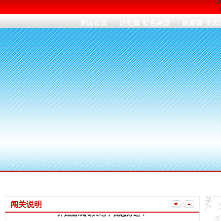
家园首页
历史篇·红色摇篮
旅游篇·生态
您想挑战吗？
《挑战金牌导游》由井冈百科、寻找毛泽东、听红歌猜歌名
三个互动单元组成。每个环节的分值分别为30分、40分、30分，
三个环节累积的总分为100分，游戏之前您必须先注册为央视网
用户，根据系统提示填写个人信息后……
闯关说明
开始游戏闯关吧，祝您好运！