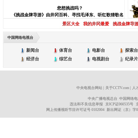
您想挑战吗？
《挑战金牌导游》由井冈百科、寻找毛泽东、听红歌猜歌名
三个互动单元组成。每个环节的分值分别为30分、40分、30分，
景区大全
我的井冈最爱
挑战金牌导
三个环节累积的总分为100分，游戏之前您必须先注册为央视网
用户，根据系统提示填写个人信息后……
中国网络电视台
开始游戏闯关吧，祝您好运！
新闻台
体育台
电影台
探索台
经济台
综艺台
电视剧台
纪录片
中央电视台网站
|
关于CCTV.com
|
人
中央广播电视总台 中国网络电
违法和不良信息举报
京ICP证060535号
网上传播视听节目许可证号 0102004
新出网证（京）字0