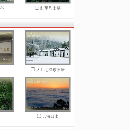
亭
红军烈士墓
大井毛泽东旧居
云海日出