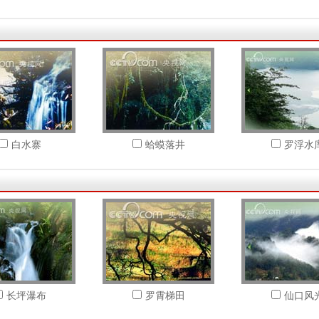
白水寨
蛤蟆落井
罗浮水
长坪瀑布
罗霄梯田
仙口风