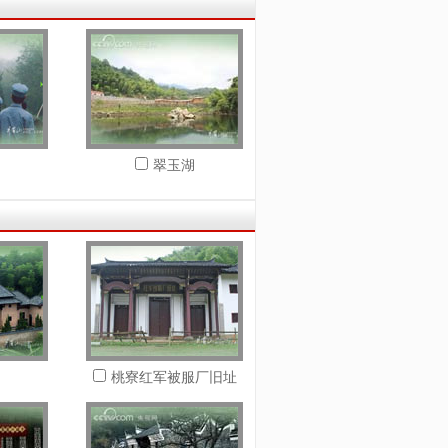
翠玉湖
桃寮红军被服厂旧址