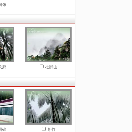
铜像
长廊
杜鹃山
词碑
冬竹