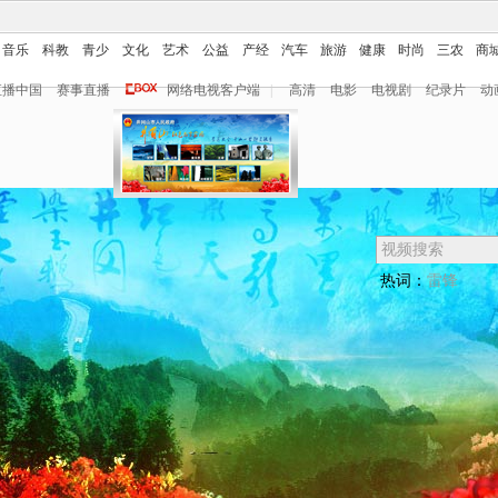
音乐
科教
青少
文化
艺术
公益
产经
汽车
旅游
健康
时尚
三农
商
直播中国
赛事直播
网络电视客户端
|
高清
电影
电视剧
纪录片
动
热词：
雷锋