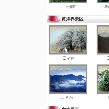
金狮面
琴
黄洋界景区
荷树
八面山