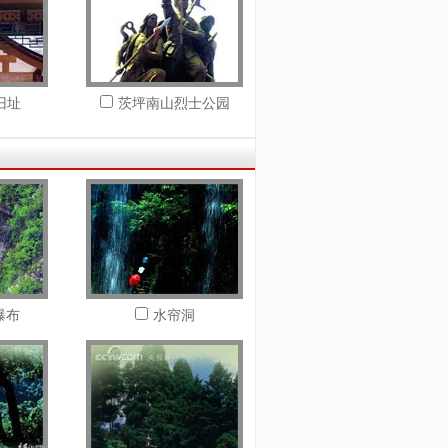
旧址
茨坪南山烈士公园
瀑布
水帘洞