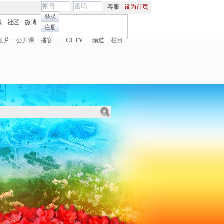
客服
设为首页
登录
城
社区
微博
注册
画片
公开课
播客
|
CCTV
频道
栏目