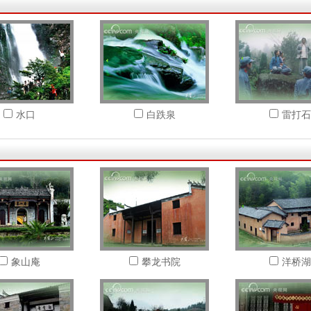
水口
白跌泉
雷打石
象山庵
攀龙书院
洋桥湖