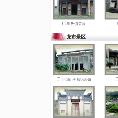
谢氏慎公祠
龙市景区
井冈山会师纪念馆