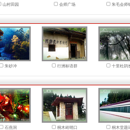
山村田园
会师广场
朱毛会师
朱砂冲
行洲标语群
十里杜鹃
石燕洞
桐木岭哨口
桐木堂题