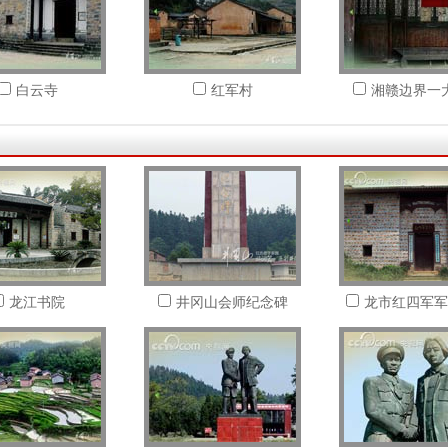
白云寺
红军村
湘赣边界一
龙江书院
井冈山会师纪念碑
龙市红四军军