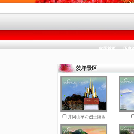
家园首页
历史
茨坪景区
井冈山革命烈士陵园