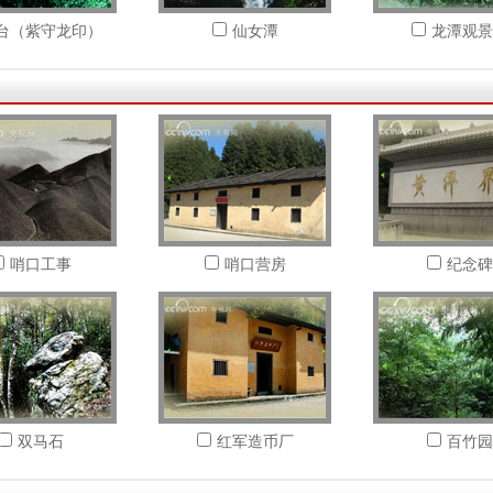
台（紫守龙印）
仙女潭
龙潭观景
哨口工事
哨口营房
纪念碑
双马石
红军造币厂
百竹园