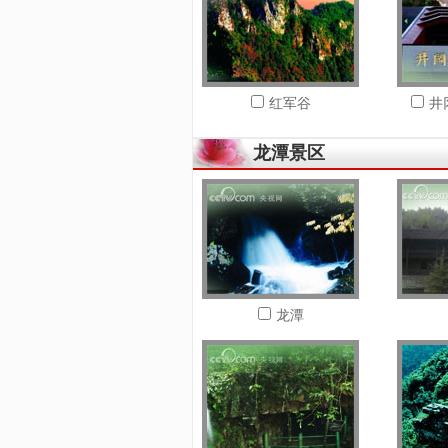
红军谷
井
龙潭景区
龙潭