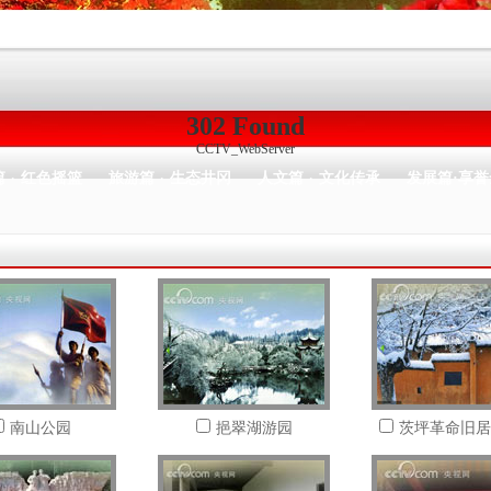
302 Found
CCTV_WebServer
篇
红色摇篮
旅游篇
生态井冈
人文篇
文化传承
发展篇·享誉
·
·
·
南山公园
挹翠湖游园
茨坪革命旧居