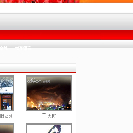
全球
献花留言
旧址群
天街