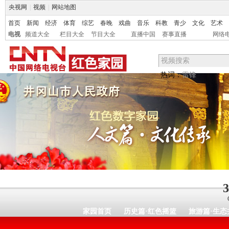
央视网
|
视频
|
网站地图
首页
新闻
经济
体育
综艺
春晚
戏曲
音乐
科教
青少
文化
艺术
电视
频道大全
栏目大全
节目大全
直播中国
赛事直播
网络
热词：
雷锋
3
家园首页
历史篇·红色摇篮
旅游篇·生态