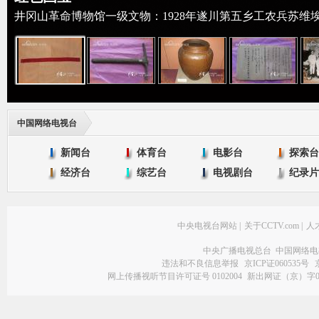
井冈山革命博物馆一级文物：1928年遂川第五乡工农兵苏维
中国网络电视台
新闻台
体育台
电影台
探索台
经济台
综艺台
电视剧台
纪录片
中央电视台网站
|
关于CCTV.com
|
人
中央广播电视总台 中国网络电
违法和不良信息举报
京ICP证060535号
网上传播视听节目许可证号 0102004
新出网证（京）字0