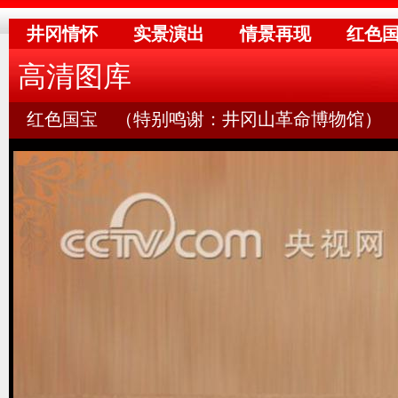
井冈情怀
实景演出
情景再现
红色
高清图库
红色国宝 （特别鸣谢：井冈山革命博物馆）
红色国宝 